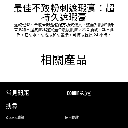
最佳不致粉刺遮瑕膏：超
持久遮瑕膏
這款輕盈、全覆蓋的遮瑕配方功效強大，然而對肌膚卻非
常溫和。經皮膚科證實適合敏感肌膚，不含油或香料。此
外，它防水、防脫妝和防暈染，可持妝長達 24 小時。
相關產品
常見問題
COOKIE設定
搜尋
Cookie政策
使用條款