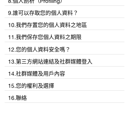
8.個人剖析（Profiling）
雅集團其他關係企業）接收您的資料。
們的網站／應用程式／裝置進行的交易免於詐騙或被盜用。詐
的互動蒐
政策內容，包括我們可能直接向您蒐集或透過您與我們的互動
當我們發送或顯示客製化之訊息或內容時，我們或會採用符合
騙偵測是以簡單比較、聯繫、聚類分析、預計和異常檢測等方
集哪些個
9.誰可以存取您的個人資料？
所蒐集的個人資料類別、我們可能使用該等資料之方式、我們
萊雅是於全球140個國家營運之萊雅集團的一部分。如欲了解萊
「個人剖析」的部分技術（亦即任何自動處理個人資料的形
當我們蒐集資料時，我們會以星號（*）標示必填欄位，此係為
法為基礎，利用智能媒介、資料融合技術和多種資料探勘技術
人資料？
可能分享該等資料之對象、我們保護該等資料並保障其安全之
為了遵守我們的法律義務、防止詐騙及／或保障我們的工具安
雅集團之詳情，請瀏覽：
http://www.loreal.com/group
。
式，包括利用該等資料評估關於某位自然人的相關個人特點，
了以下目的所需：
進行。
10.我們存置您的個人資料之地區
方式、以及您做為個人資料當事人之權利。或許本政策並非所
建立及管理帳
依您與我
為了：
履行合約
全並改善我們的產品和服務、或於取得您的同意時，我們可能
尤其是用以分析或預計關於該自然人的個人偏好、興趣、經濟
有內容均適用於您的情況，本政策純粹讓您概覽我們或會進行
我們向您蒐集的資料可能會被傳輸並存置於台灣以外的地點，
號
們互動之
管理您的訂單
履行您要
會將您的個人資料於萊雅集團內部分享。
狀況、行為、所在地、健康、信賴度或行動的特點）。這意味
11.我們保存您個人資料之期限
為了履行我們與您的合約（例如為了運送您從我們的網站／
這種詐騙偵測過程可完全自動進行，或涵蓋由人們作出最終決
互動的所有可能情況。
並由該等地點存取。該等資料亦可能由我們或我們的服務供應
在萊雅網站／
頻繁程
管理任何您選
求我們提
著我們或會於上表所列的不同情況當中蒐集關於您的個人資
應用程式購買之產品）
定的人為干預。於任何情況下，我們均採取一切合理的預防和
我們保留您個人資料之期限，僅限於我們需要持有該等資料以
商於台灣以外地點工作的員工處理。
應用程式、或
度，相關
擇參加之比
供之服務
料。我們集中處理和分析該等資料，以評估和預測您的個人偏
12.您的個人資料安全嗎？
依資料之蒐集目的，及只限於有知悉必要之情形下，您的部分
向您提供您所要求之服務（例如提供您所訂閱之電子報）；
保障措施，限制存取您的資料。
符合您的需要或遵守我們的法律義務的期間。
萊雅以安全且合法的方式將資料傳輸至台灣以外之地點。由於
透過社群媒體
資料可能
賽、推廣活
（例如，
您與我們的互動愈頻繁，我們對您的認識以及我們可以提供給
好及／或興趣。
個人資料於必要時得由全球萊雅集團之實體存取，以便為您提
我們致力保障您的個人資料之安全，並為此採取一切合理預防
或
部分國家可能並無規範個人資料之應用和傳輸之法規，我們會
登入、專櫃門
包括：
動、行銷、活
建立帳
您的客製化服務將愈多。
13.第三方網站連結及社群媒體登入
供您要求的服務，而該等資料將於可能情況下以假名方式處理
措施。我們亦以合約要求為我們處理您個人資料的可靠第三方
遵守法律規範（例如開立發票）
採取必要步驟，確保第三方遵守本政策所列之承諾。相關步驟
市等建立帳號
姓名
動、意見調查
號、完成
由於需要進行自動詐騙偵測，您可能 (i) 當您的交易正由我們審
我們利用以下準則，界定保留您個人資料之期限：
（防止直接辨識身分）。
我們的網站和應用程式可能會不時包含可以來往我們的合作夥
根據我們的分析，我們將發送或顯示按照您的興趣／需要客製
遵守本政策之守則。
可能包括審核第三方的隱私及保安標準，及／或與之簽署相關
14.社群媒體及用戶內容
過程中所蒐集
性別
或抽獎
意見調
核時，經歷訂單／要求處理延誤；以及 (ii) 一旦認定詐騙風險，
如您購買產品和服務，我們將於雙方的契約關係期間保留您
當您與我們分享個人資料，或當我們向您蒐集個人資料時，我
伴網路、廣告商及關係企業網站之連結。如您開啟連結前往任
化之訊息及／或內容。
如您不提供以星號（*）標示欄位之資料，可能會使我們無法向
合約。
之資料
電郵地
回覆您的問
查、或購
被限制或無法使用／受惠於某項服務。您有權存取我們用以作
的個人資料；
我們的部分網站和應用程式容許使用者提交其用戶個人產生之
們將根據本政策使用該等個人資料。請仔細閱讀本政策以及我
何該等網站，請注意該等網站另有其個別隱私政策，而我們對
您提供產品及服務。
我們亦可能以假名處理方式（防止直接辨識身分）與萊雅研究
15.您的權利及選擇
我們竭盡所能保護您的個人資料，而每當我們接收您的個人資
址
題，或於其他
買產品
為決定基礎的資訊。請見以下
「您的權利及選擇」
部分。
如您參與行銷推廣優惠，我們將於該行銷推廣優惠期間保留
內容。請謹記，提交至我們的社群媒體平台之任何內容均屬可
們的常見問答 (如有)。如您對於個人資料有任何疑問或顧慮，請
於其政策無須且不會負任何義務或法律責任。故請於提交任何
我們將透過以下表格向您進一步說明：
及創新部門（包括位於您所在國家以外的地區）的科學家分享
您有權反對於特定情況使用您的資料進行「個人剖析」。請見
料後，都利用嚴謹程序和保安措施，盡可能防止未經授權的存
郵寄地
情況與您互動
等）
您的個人資料；
萊雅尊重您的隱私權，故您能夠掌控個人資料至為重要。您擁
如欲了解更多資訊，請按照以下
「聯絡」
部分與我們聯繫。
供公眾閱覽之內容，因此您在提供部分個人資料時，例如財務
透過以下方式與我們聯繫：0800-044-888。
個人資料至該等網站前務必檢閱各該政策。
16.聯絡
您的個人資料，以供研究和創新用途。
以下
「您的權利及選擇」
部分。
取。由於透過網路傳送資料並非絕對安全，我們無法保證您傳
址
向您提供品牌
如您聯絡我們進行查詢，我們將於處理您查詢之問題所必要
有以下個人資料當事人之權利：
資訊或地址詳情時，請務必小心謹慎。如您於我們的社群媒體
送至我們網站的資料安全。因此，您必需自行承受任何資料傳
您於哪些互動當中可能需要提供或由我們蒐集您的個人資
若您對於萊雅蒐集、處理或利用您的個人資料或「本政策」有
電話號
常客計劃
期間內保留您的個人資料；
平台張貼個人資料，我們對於其他個別人士採取的任何行動概
我們亦可能會為您提供使用社群媒體登入的管道。請注意，如
送的風險。
料？
本欄位說明當我們利用或蒐集您的資料時，您可能是在
任何疑問或顧慮，或希望行使您的個人資料當事人權利，請致
碼
讓您可以管理
於情況允許下，我們亦可能於旗下品牌之間分享您的部分個人
如您建立帳戶，我們將保留您的個人資料，直至您要求我們
不負責。我們建議您不要張貼該等資料。
您的權利
意指？
您使用社群媒體登入，依照您的社群媒體平台設定，您可能會
哪些活動或情境中。例如，您是否正在訂購產品、訂閱電子
電0800-044-888或透過以下方式與萊雅個人資料管理人員聯
照片
個人偏好
資料，包括透過Cookies所蒐集的資料，以統一和更新您與我們
將該等資料刪除，或在當地法規命令所定義之期間內屬於靜
與我們分享您的個人檔案資訊。請至相關社群媒體平台並詳閱
報、或瀏覽網頁／應用程式。
絡：
生日或
分享的資訊、依照您的特徵進行統計，並為您提供客製化之訊
止帳戶（沒有與品牌主動進行互動）；
被告知
之
您有權就我們使用您個人資料之方式，以及您
除依法不得免除之法律責任外，我們特此聲明排除任何因未經