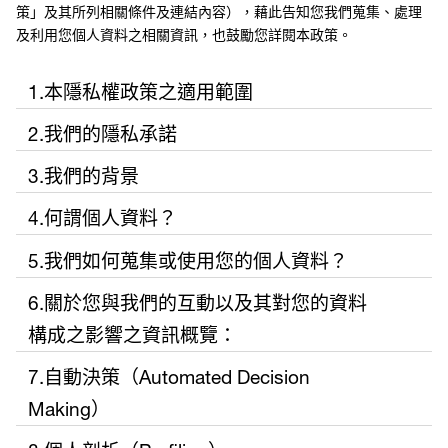
策」及其所列相關條件及連結內容），藉此告知您我們蒐集、處理
及利用您個人資料之相關資訊，也鼓勵您詳閱本政策。
1.本隱私權政策之適用範圍
「本政策」適用於所有萊雅的品牌及其子公司或關係企業。
2.我們的隱私承諾
我們尊重您的隱私權及您的選擇
您必須年滿十八(18)歲才能在「本網站」提供您的個人資料。若
3.我們的背景
我們確保將隱私及安全內建於我們所從事的活動中
您未滿十八(18)歲，您必須取得您的父母／法定代理人之同意。
媚比琳為台灣萊雅股份有限公司旗下品牌之一。台灣萊雅股份
未經您的同意，我們不會寄發行銷訊息；且您得隨時改變您
4.何謂個人資料？
您的父母／法定代理人必須閱讀並了解「本網站」所有內容並
有限公司負責蒐集、處理、利用並管理您與我們分享的個人資
的決定
同意您在「本網站」提供個人資料。我們不會故意蒐集十八(18)
「個人資料」係指任何得以直接（例如您的姓名）或間接（例
料。本政策所指「萊雅」、「我們」或「我們的」，即指台灣
我們絕不出售您的資料
5.我們如何蒐集或使用您的個人資料？
歲以下個人之資料。當您繼續使用「本網站」，表示您的父母
如透過獨特編號等經過假名化處理的資料）識別您身分的單一
萊雅股份有限公司。如應適用之個人資料保護相關法規訂定有
我們承諾維護您的資料安全，包括只選擇與可信賴的夥伴共
／法定代理人已經閱讀並了解「本網站」內容並同意您在「本
我們歡迎您親臨我們的專櫃及瀏覽我們的網站。我們可能透過
或多個資料。個人資料包括電郵／住所地址、行動電話號碼、
資料控管者時，台灣萊雅股份有限公司即為個人資料之控管
事
6.關於您與我們的互動以及其對您的資料
網站」輸入您的個人資料。
我們的網站、本網站、表格、應用程式、裝置、社群媒體上的
使用者名稱、個人檔案頭像、個人偏好及購物習慣、用戶內
者。
我們承諾以開放及透明的態度說明如何使用您的資料
構成之影響之資訊概覽：
品牌頁面或萊雅產品等，蒐集或接收您的資料。有時您會直接
容、財務及福利資訊、以及身體狀況等。個人資料亦可能包括
我們不會以未告知您的方法使用您的資料
向我們提供資料（例如您建立一個帳號、您與我們聯繫、您透
一串特殊辨識碼，例如您的IP位址或您行動裝置的MAC位址，
當您繼續使用「本網站」，即代表您無保留的接受並同意「本
透過哪些互動
我們可向
我們如何及為何可
處理您個
我們尊重您的權利，且會在符合法律及我們的維運責任下，
如欲查詢我們的聯絡方式，請見
「聯絡」
部分。
7.自動決策（Automated Decision
過我們的網站／應用程式或專櫃門市／美容沙龍購買產品），
以及cookies。
政策」之所有內容。萊雅保留為因應法規變更及其他因素而隨
您可能會提供
您直接蒐
能使用您的個人資
人資料之
盡可能配合您的要求
有時我們會蒐集您的資料（例如啟用cookies以了解您如何使用
Making）
時修改「本政策」內容之權利，基此，您每次進入或使用「本
或由我們蒐集
集或透過
料？
法律基礎
萊雅代表多個不同品牌及產品，如欲了解更多關於萊雅及其代
我們的網站／應用程式）或有時我們會從其他第三方（包括萊
網站」時，請重新檢視「本政策」以了解變更及修改內容。
我們利用第三方提供者的一個或多個方案，加以保障透過於我
您的個人資料
您與我們
為何？
如欲了解更多有關我們的隱私權政策，請查閱以下所闡述之本
表品牌之資訊，請瀏覽：
https://www.loreal.com.tw/
。