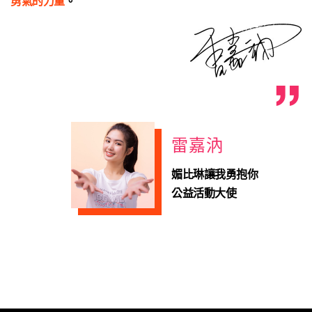
勇氣的力量
。
雷嘉汭
媚比琳讓我勇抱你
公益活動大使