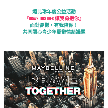
媚比琳年度公益活動
『BRAVE TOGETHER 讓我勇抱你』
面對憂鬱，有我陪你！
共同關心青少年憂鬱情緒議題