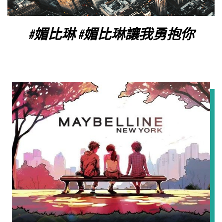
#媚比琳 #媚比琳讓我勇抱你