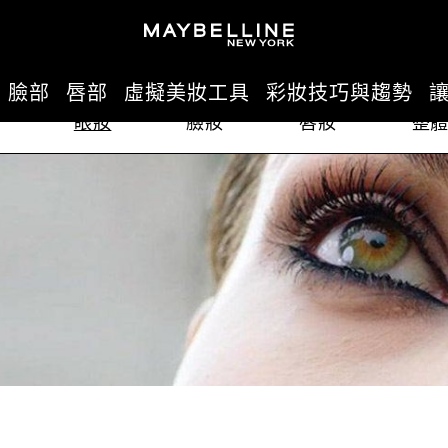
化妝教學和彩妝技巧
臉部
唇部
虛擬美妝工具
彩妝技巧與趨勢
眼妝
臉妝
唇妝
整