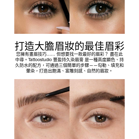
打造大膽眉妝的最佳眉彩
您擁有畫眉技巧…… 但想要找一款最好的眉彩？ 盡在此
中尋。Tattoostudio 豐盈持久染眉膏 是一種高度顯色、持
久防水的配方，可通過三個簡單的步驟——勾勒、填充和
暈染，打造出飽滿、富雕刻感、自然的眉妝。