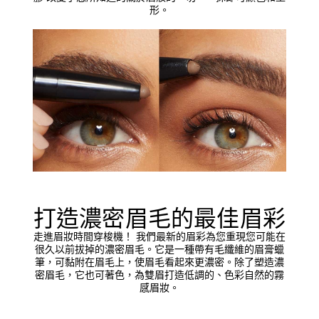
形。
打造濃密眉毛的最佳眉彩
走進眉妝時間穿梭機！ 我們最新的眉彩為您重現您可能在
很久以前拔掉的濃密眉毛。它是一種帶有毛纖維的眉膏蠟
筆，可黏附在眉毛上，使眉毛看起來更濃密。除了塑造濃
密眉毛，它也可著色，為雙眉打造低調的、色彩自然的霧
感眉妝。