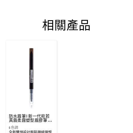
相關產品
防水眉筆 | 新一代宛若
真眉柔霧塑型眉膠筆 眉
筆
6 色調
全新雙頭設計輕鬆描繪理想