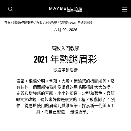
首頁
彩妝技巧與趨勢
眼妝
眉妝教學
我們的 2021 年熱銷眉彩
六月 02, 2026
眉妝入門教學
2021 年熱銷眉彩
從眉筆到眉膏
濃密。根根分明。俐落。大膽。無論您的樣貌如何，沒
有任何一個面部特徵能像謙遜的眉毛那樣能大大改變、
定義和增強您的容顏。小小的塑造、定型和著色，容顏
即大大改觀。聽起來好像是很大的工程？被嚇倒了？ 別
怕。從易於使用的眉膏到纖維眉筆，探索新一代美眉工
具，為自己塑造 「最佳眉形」。