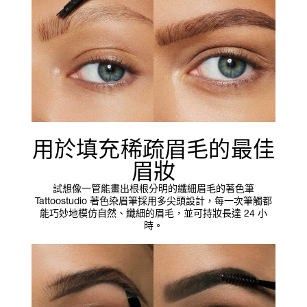
用於填充稀疏眉毛的最佳
眉妝
試想像一管能畫出根根分明的纖細眉毛的著色筆
Tattoostudio 著色染眉筆採用多尖頭設計，每一次筆觸都
能巧妙地模仿自然、纖細的眉毛，並可持妝長達 24 小
時。