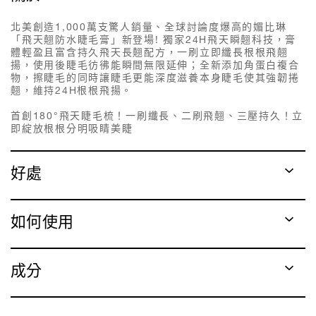
北美創造1,000萬支驚人銷量、全球討論度爆高的媚比琳
「飛天翹防水睫毛膏」新登場! 獨家24H飛天瞬翹科技，膏
體輕盈且富含持久飛天長翹配方，一刷立即纖長根根飛翹
揚，使用後睫毛彷彿能瞬間無限延伸；全新添加角蛋白複合
物，擦睫毛的同時讓睫毛更能深度滋養本身睫毛使其強韌捲
翹，維持24H根根飛揚。
首創180°飛天睫毛梳！一刷纖長、二刷飛翹、三壓持久！立
即綻放根根分明吸睛美睫
好處
如何使用
成分