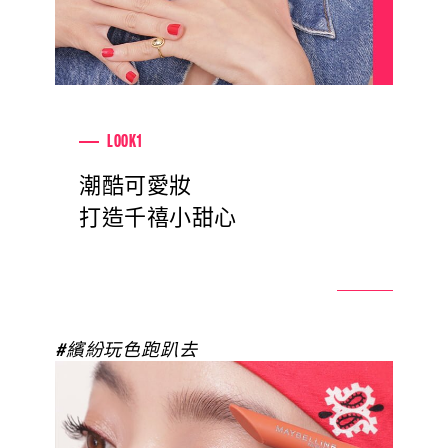
LOOK1
潮酷可愛妝
打造千禧小甜心
#繽紛玩色跑趴去