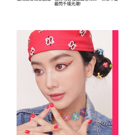
最閃千禧光潮!