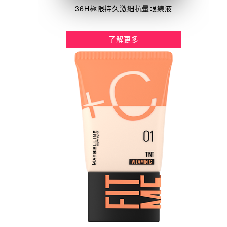
36H極限持久激細抗暈眼線液
了解更多