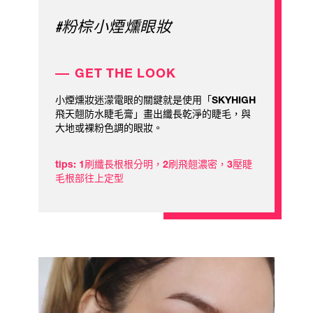
#粉棕小煙燻眼妝
GET THE LOOK
小煙燻妝迷濛電眼的關鍵就是使用「SKYHIGH
飛天翹防水睫毛膏」畫出纖長乾淨的睫毛，與
大地或裸粉色調的眼妝。
tips: 1刷纖長根根分明，2刷飛翹濃密，3壓睫
毛根部往上定型