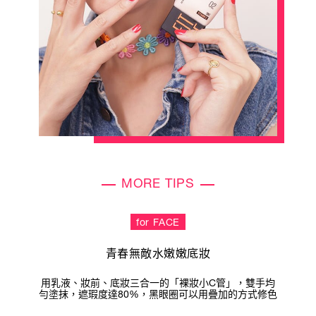
MORE TIPS
for FACE
青春無敵水嫩嫩底妝
用乳液、妝前、底妝三合一的「裸妝小C管」，雙手均
勻塗抹，遮瑕度達80%，黑眼圈可以用疊加的方式修色