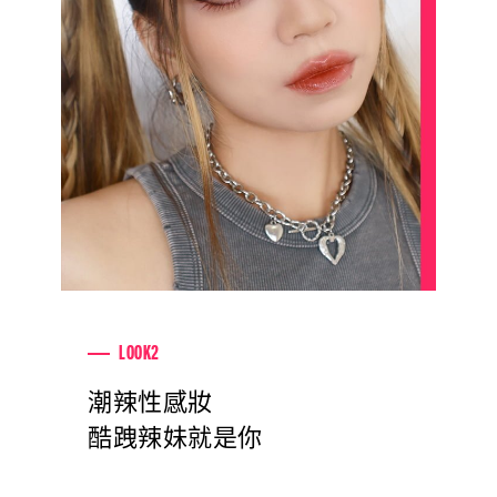
LOOK2
潮辣性感妝
酷跩辣妹就是你