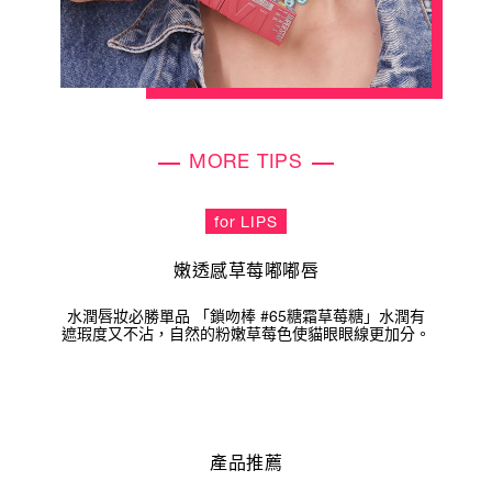
MORE TIPS
for LIPS
嫩透感草莓嘟嘟唇
水潤唇妝必勝單品 「鎖吻棒 #65糖霜草莓糖」水潤有
遮瑕度又不沾，自然的粉嫩草莓色使貓眼眼線更加分。
產品推薦