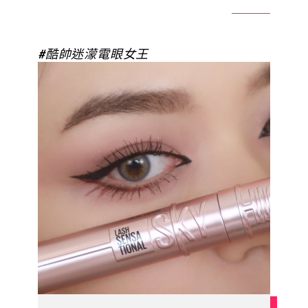
#酷帥迷濛電眼女王