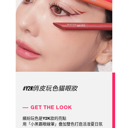
#Y2K俏皮玩色貓眼妝
GET THE LOOK
繽紛玩色是Y2K妝的亮點
用「小黑霸眼線筆」疊加雙色打造活潑夏日氛