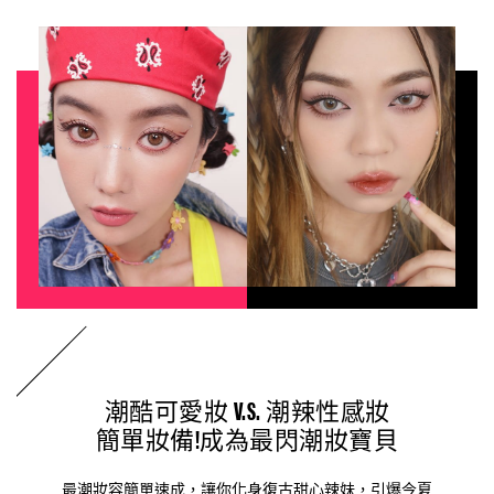
潮酷可愛妝 V.S. 潮辣性感妝
簡單妝備!成為最閃潮妝寶貝
最潮妝容簡單速成，讓你化身復古甜心辣妹，引爆今夏