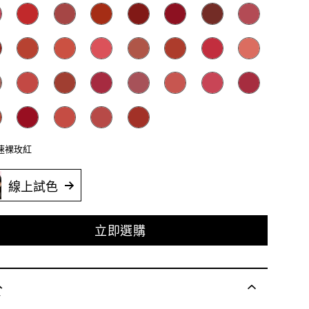
極速裸玫紅
線上試色
立即選購
於