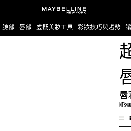
臉部
唇部
虛擬美妝工具
彩妝技巧與趨勢
唇
NT$49