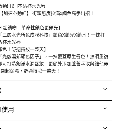
動! 16H不沾杯水光唇!
 【加速心動紅】 街頭態度拉滿x調色高手出招！
6H 超鎖吻！革命性鎖色更鎖光】
「三層水光所色成膜科技」鎖色X鎖光X鎖水！一抹打
沾杯水光唇
顯色！舒適持妝一整天】
「光感濃郁顯色因子」，一抹覆蓋原生唇色！無須重複
即可打造飽滿水潤唇妝！更額外添加蘆薈萃取與維他命
上唇超保濕，舒適持妝一整天！
處
何使用
分