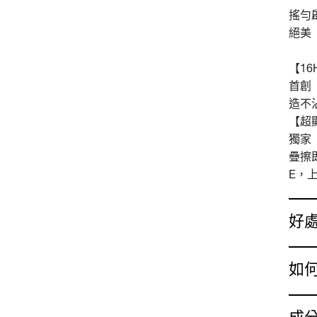
搖勻啟
絕美
【1
首創
造不
【超
獨家
疊擦
E，
好
如
成