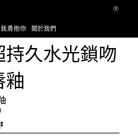
讓我勇抱你
關於我們
超持久水光鎖吻
唇釉
釉
9