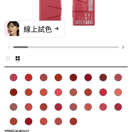
線上試色
270極速裸玫紅