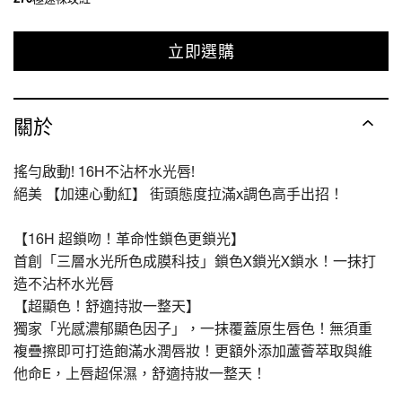
立即選購
關於
搖勻啟動! 16H不沾杯水光唇!
絕美 【加速心動紅】 街頭態度拉滿x調色高手出招！
【16H 超鎖吻！革命性鎖色更鎖光】
首創「三層水光所色成膜科技」鎖色X鎖光X鎖水！一抹打
造不沾杯水光唇
【超顯色！舒適持妝一整天】
獨家「光感濃郁顯色因子」，一抹覆蓋原生唇色！無須重
複疊擦即可打造飽滿水潤唇妝！更額外添加蘆薈萃取與維
他命E，上唇超保濕，舒適持妝一整天！