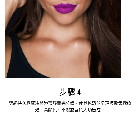
步驟 4
讓超持久霧感液態唇膏靜置幾分鐘，使其乾透並呈現啞緻柔霧妝
效。高顯色、不脫妝唇色大功告成。