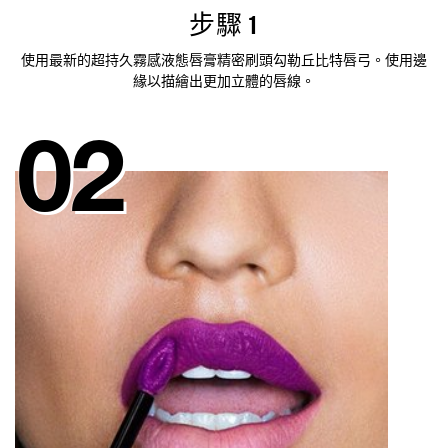
步驟 1
使用最新的超持久霧感液態唇膏精密刷頭勾勒丘比特唇弓。使用邊
緣以描繪出更加立體的唇線。