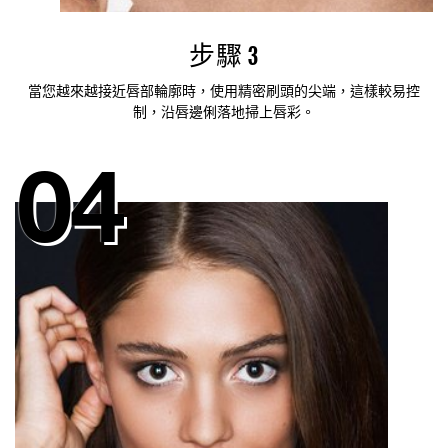
步驟 3
當您越來越接近唇部輪廓時，使用精密刷頭的尖端，這樣較易控
制，沿唇邊俐落地掃上唇彩。