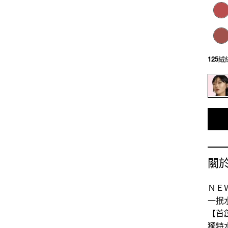
125
關
ＮＥ
一抿
【首
獨特