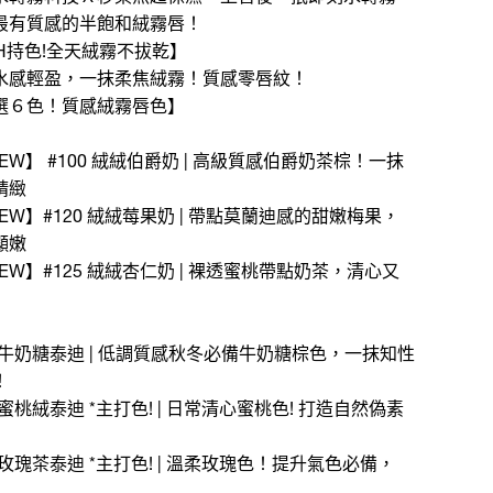
最有質感的半飽和絨霧唇！
2H持色!全天絨霧不拔乾】
水感輕盈，一抹柔焦絨霧！質感零唇紋！
選６色！質感絨霧唇色】
NEW】 #100 絨絨伯爵奶 | 高級質感伯爵奶茶棕！一抹
精緻
NEW】#120 絨絨莓果奶 | 帶點莫蘭迪感的甜嫩梅果，
顯嫩
NEW】#125 絨絨杏仁奶 | 裸透蜜桃帶點奶茶，清心又
#15牛奶糖泰迪 | 低調質感秋冬必備牛奶糖棕色，一抹知性
！
25蜜桃絨泰迪 *主打色! | 日常清心蜜桃色! 打造自然偽素
60玫瑰茶泰迪 *主打色! | 溫柔玫瑰色！提升氣色必備，