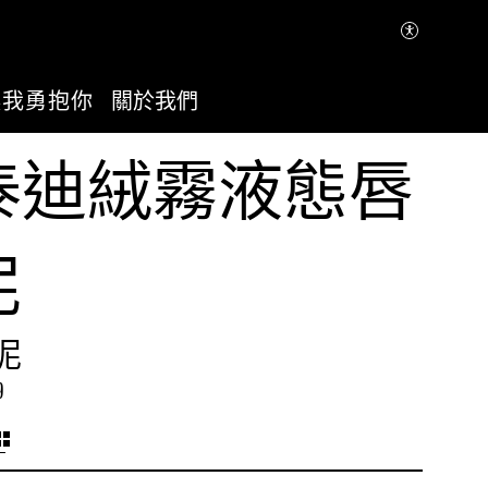
讓我勇抱你
關於我們
泰迪絨霧液態唇
泥
泥
9