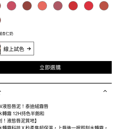
絨絨杏仁奶
線上試色
立即選購
於
Ｗ液態唇泥！泰迪絨霧唇
水轉霧 12H持色半飽和
創！液態唇泥質地】
水轉霧科技Ｘ秒柔焦超保濕，上唇後一抿即刻水轉霧，