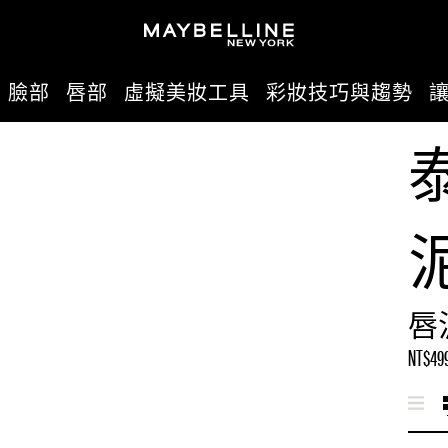
臉部
唇部
虛擬美妝工具
彩妝技巧與趨勢
唇
NT$49