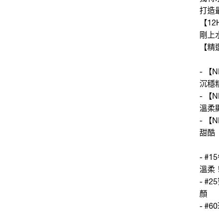
打造
【1
剛上
【精
- 【
沉穩
- 【
溫柔
- 【
甜酷
- 
溫柔
- #
顏
- #