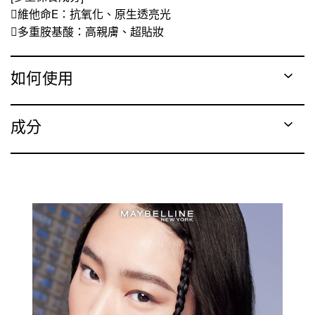

維他命
E
：抗氧化、原生透亮光

多重胺基酸：高親膚、超貼妝
如何使用
成分