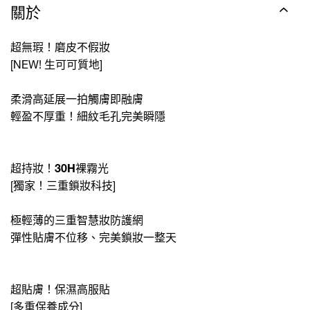
關於
超無瑕！磨皮不假妝
[NEW!
生可可質地
]
柔滑高延展
一拍
觸
膚即
融膚
輕盈不厚重！細紋毛孔完美瞬隱
超持妝！
30H
裸霧光
[
獨家！三重鎖妝科技
]
極輕薄的三重智慧妝防護網
彈性貼膚不位移、完美鎖妝一整天
超貼膚！保濕高服貼
[
多重保養成分
]