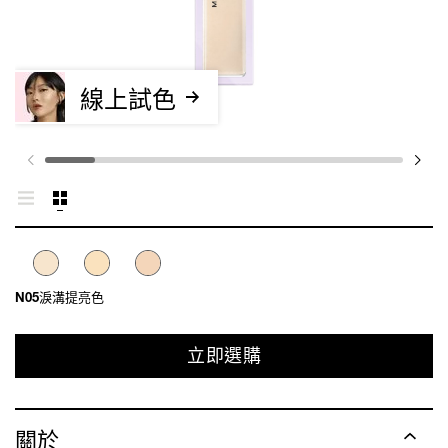
線上試色
N05淚溝提亮色
立即選購
關於