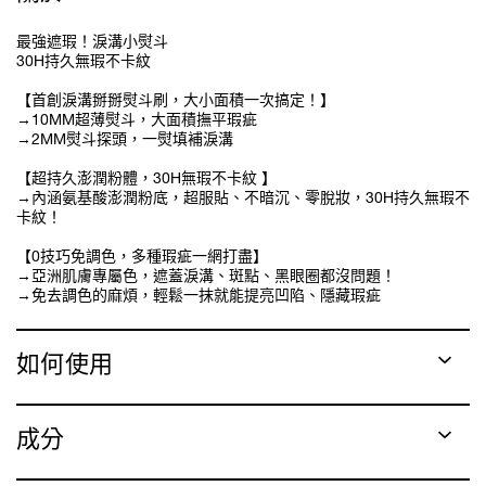
最強遮瑕！淚溝小熨斗
30H持久無瑕不卡紋
【首創淚溝掰掰熨斗刷，大小面積一次搞定！】
→10MM超薄熨斗，大面積撫平瑕疵
→2MM熨斗探頭，一熨填補淚溝
【超持久澎潤粉體，30H無瑕不卡紋 】
→內涵氨基酸澎潤粉底，超服貼、不暗沉、零脫妝，30H持久無瑕不
卡紋！
【0技巧免調色，多種瑕疵一網打盡】
→亞洲肌膚專屬色，遮蓋淚溝、斑點、黑眼圈都沒問題！
→免去調色的麻煩，輕鬆一抹就能提亮凹陷、隱藏瑕疵
如何使用
成分