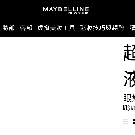
臉部
唇部
虛擬美妝工具
彩妝技巧與趨勢
眼
NT$37