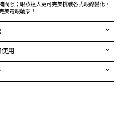
補間隙；眼妝達人更可完美挑戰各式眼線變化，
完美電眼輪廓！
處
何使用
分