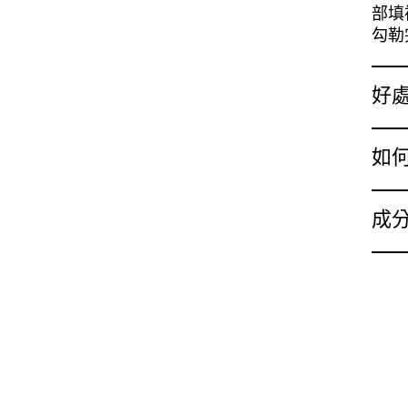
部填
勾勒
好
如
成