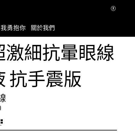
讓我勇抱你
關於我們
超激細抗暈眼線
液 抗手震版
線
0