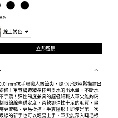
 黑色
線上試色
立即選購
於
0.01mm抗手震職人級筆尖，隨心所欲輕鬆描繪出
線條！筆管構造精準控制墨水的出水量，不斷水
不手震！彈性韌度兼具的超極細職人筆尖能夠精
制眼線線條穩定度，柔軟卻彈性十足的毛質，畫
時更流暢、更易操控，手震隱形！即使是第一次
眼線的新手也可以輕易上手，筆尖能深入睫毛根