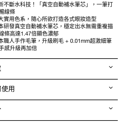
全新不斷水科技！「真空自動補水筆芯」，一筆打
暢線條
三大實用色系，隨心所欲打造各式眼妝造型
日本研發真空自動補水筆芯，穩定出水無需重複描
線條高達1.47倍顯色濃郁
日本職人手作毛筆，升級刷毛 + 0.01mm超激細筆
手感升級再加倍
處
何使用
分